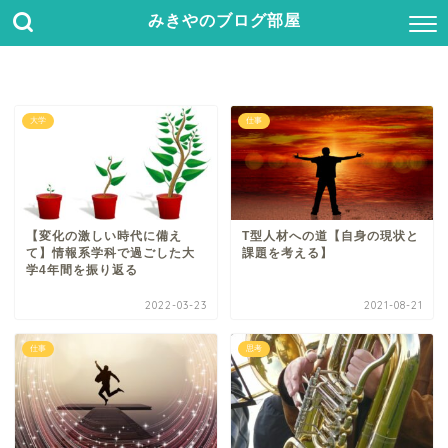
みきやのブログ部屋
大学
仕事
【変化の激しい時代に備え
T型人材への道【自身の現状と
て】情報系学科で過ごした大
課題を考える】
学4年間を振り返る
2022-03-23
2021-08-21
仕事
思考