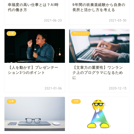
幸福度の高い仕事とは？AI時
9年間の吹奏楽経験から自身の
代の働き方
長所と活かし方を考える
2021-06-20
2021-03-30
仕事
ITエンジニア
【人を動かす】プレゼンテー
【文章力の重要性】ワンラン
ション3つのポイント
ク上のプログラマになるため
に
2021-01-06
2020-12-13
仕事
大学